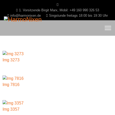
1. Vorsitzende Birgit Marx, Mobil: +49 160 990 326 53
info@harmonixen.de
Singstunde freitags 18:00 bis 19:30 Uhr
Img 3273
Img 7816
Img 3357