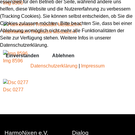
essenziell für den Betrieb der Seite, während andere uns
Img 0590
helfen, diese Website und die Nutzererfahrung zu verbessern
(Tracking Cookies). Sie können selbst entscheiden, ob Sie die
Cookies zulassen möchten. Bitte beachten Sie, dass bei einer
Ablehnung womöglich nicht mehr alle Funktionalitäten der
Harmonixen Troubadix Mosbach A
Seite zur Verfügung stehen. Weitere Infos in unserer
Datenschutzerklärung.
Einverstanden
Ablehnen
Img 8596
Datenschutzerklärung
|
Impressum
Dsc 0277
HarmoNixen e.V.
Dialog