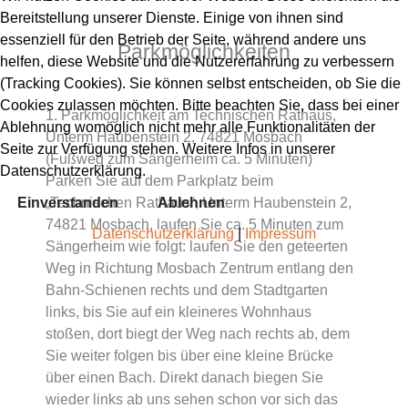
Bereitstellung unserer Dienste. Einige von ihnen sind
essenziell für den Betrieb der Seite, während andere uns
Parkmöglichkeiten
helfen, diese Website und die Nutzererfahrung zu verbessern
(Tracking Cookies). Sie können selbst entscheiden, ob Sie die
Cookies zulassen möchten. Bitte beachten Sie, dass bei einer
1. Parkmöglichkeit am Technischen Rathaus,
Ablehnung womöglich nicht mehr alle Funktionalitäten der
Unterm Haubenstein 2, 74821 Mosbach
Seite zur Verfügung stehen. Weitere Infos in unserer
(Fußweg zum Sängerheim ca. 5 Minuten)
Datenschutzerklärung.
Parken Sie auf dem Parkplatz beim
Einverstanden
„Technischen Rathaus“, Unterm Haubenstein 2,
Ablehnen
74821 Mosbach, laufen Sie ca. 5 Minuten zum
Datenschutzerklärung
|
Impressum
Sängerheim wie folgt: laufen Sie den geteerten
Weg in Richtung Mosbach Zentrum entlang den
Bahn-Schienen rechts und dem Stadtgarten
links, bis Sie auf ein kleineres Wohnhaus
stoßen, dort biegt der Weg nach rechts ab, dem
Sie weiter folgen bis über eine kleine Brücke
über einen Bach. Direkt danach biegen Sie
wieder links ab uns sehen schon vor sich das