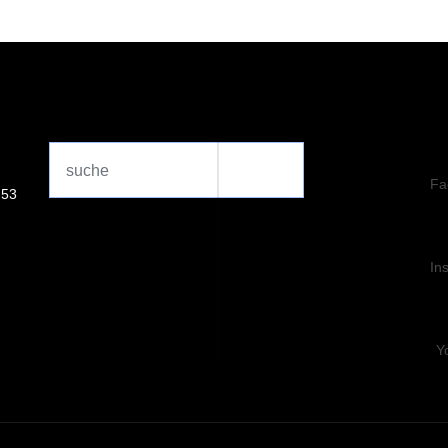
Search
...
Fa
 53
In
Y