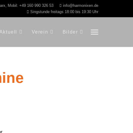
Marx, Mobil: +49 160 990 326 53
info@harmonixen.de
Singstunde freitags 18:00 bis 19:30 Uhr
Aktuell
Verein
Bilder
mine
hr