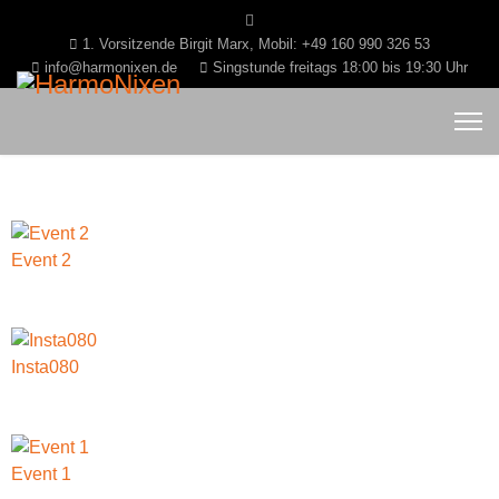
1. Vorsitzende Birgit Marx, Mobil: +49 160 990 326 53
info@harmonixen.de
Singstunde freitags 18:00 bis 19:30 Uhr
Event 2
Insta080
Event 1