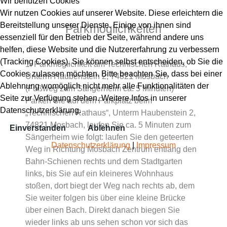
Wir benutzen Cookies
Wir nutzen Cookies auf unserer Website. Diese erleichtern die
Bereitstellung unserer Dienste. Einige von ihnen sind
Parkmöglichkeiten
essenziell für den Betrieb der Seite, während andere uns
helfen, diese Website und die Nutzererfahrung zu verbessern
(Tracking Cookies). Sie können selbst entscheiden, ob Sie die
1. Parkmöglichkeit am Technischen Rathaus,
Cookies zulassen möchten. Bitte beachten Sie, dass bei einer
Unterm Haubenstein 2, 74821 Mosbach
Ablehnung womöglich nicht mehr alle Funktionalitäten der
(Fußweg zum Sängerheim ca. 5 Minuten)
Seite zur Verfügung stehen. Weitere Infos in unserer
Parken Sie auf dem Parkplatz beim
Datenschutzerklärung.
„Technischen Rathaus“, Unterm Haubenstein 2,
74821 Mosbach, laufen Sie ca. 5 Minuten zum
Einverstanden
Ablehnen
Sängerheim wie folgt: laufen Sie den geteerten
Datenschutzerklärung
|
Impressum
Weg in Richtung Mosbach Zentrum entlang den
Bahn-Schienen rechts und dem Stadtgarten
links, bis Sie auf ein kleineres Wohnhaus
stoßen, dort biegt der Weg nach rechts ab, dem
Sie weiter folgen bis über eine kleine Brücke
über einen Bach. Direkt danach biegen Sie
wieder links ab uns sehen schon vor sich das